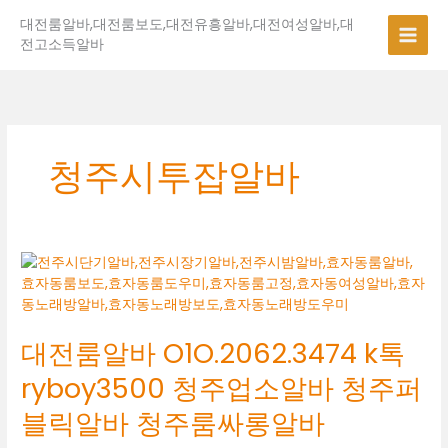
콘
대전룸알바,대전룸보도,대전유흥알바,대전여성알바,대
텐
전고소득알바
츠
로
건
너
뛰
기
청주시투잡알바
대
전
룸
알
대전룸알바 O1O.2062.3474 k톡
바
O1O.2062.3474
ryboy3500 청주업소알바 청주퍼
k
톡
블릭알바 청주룸싸롱알바
ryboy3500