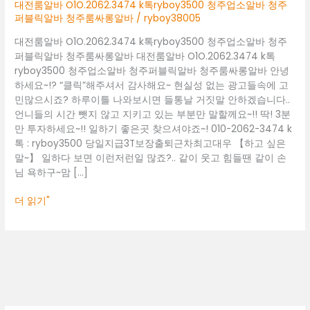
청
대전룸알바 O1O.2062.3474 k톡ryboy3500 청주업소알바 청주
주
퍼블릭알바 청주룸싸롱알바
/
ryboy38005
업
대전룸알바 O1O.2062.3474 k톡ryboy3500 청주업소알바 청주
소
퍼블릭알바 청주룸싸롱알바 대전룸알바 O1O.2062.3474 k톡
알
ryboy3500 청주업소알바 청주퍼블릭알바 청주룸싸롱알바 안녕
바
하세요~!? “클릭”해주셔서 감사해요~ 현실성 없는 광고들속에 고
청
민많으시죠? 하루이틀 나와보시면 들통날 거짓말 안하겠습니다..
주
언니들의 시간 뺏지 않고 지키고 있는 부분만 말할께요~!! 딱! 3분
퍼
만 투자하세요~!! 일하기 좋은곳 찾으셔야죠~! 010-2062-3474 k
블
톡 : ryboy3500 당일지급3T보장출퇴근차최고대우 【하고 싶은
릭
말~】 일하다 보면 이런저런일 많죠?.. 같이 웃고 힘들땐 같이 손
알
님 욕하구~맘 […]
바
청
더 읽기"
주
룸
싸
롱
알
바