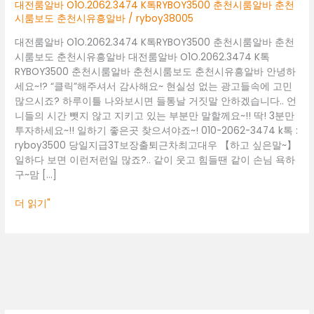
춘
대전룸알바 O1O.2062.3474 K톡RYBOY3500 춘천시룸알바 춘천
천
시룸보도 춘천시유흥알바
/
ryboy38005
시
대전룸알바 O1O.2062.3474 K톡RYBOY3500 춘천시룸알바 춘천
룸
시룸보도 춘천시유흥알바 대전룸알바 O1O.2062.3474 K톡
알
RYBOY3500 춘천시룸알바 춘천시룸보도 춘천시유흥알바 안녕하
바
세요~!? “클릭”해주셔서 감사해요~ 현실성 없는 광고들속에 고민
춘
많으시죠? 하루이틀 나와보시면 들통날 거짓말 안하겠습니다.. 언
천
니들의 시간 뺏지 않고 지키고 있는 부분만 말할께요~!! 딱! 3분만
시
투자하세요~!! 일하기 좋은곳 찾으셔야죠~! 010-2062-3474 k톡 :
룸
ryboy3500 당일지급3T보장출퇴근차최고대우 【하고 싶은말~】
보
일하다 보면 이런저런일 많죠?.. 같이 웃고 힘들땐 같이 손님 욕하
도
구~맘 […]
춘
천
더 읽기"
시
유
흥
알
바