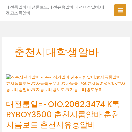
콘
대전룸알바,대전룸보도,대전유흥알바,대전여성알바,대
텐
전고소득알바
츠
로
건
너
뛰
기
춘천시대학생알바
대
전
룸
알
대전룸알바 O1O.2062.3474 K톡
바
O1O.2062.3474
RYBOY3500 춘천시룸알바 춘천
K
톡
시룸보도 춘천시유흥알바
RYBOY3500